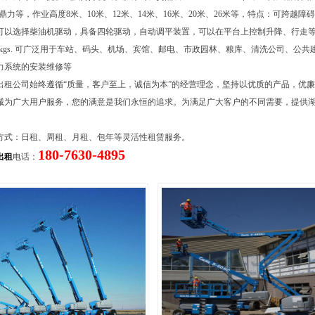
），鼎力等，作业高度8米、10米、12米、14米、16米、20米、26米等，特点：可跨越
可以选择柴油机驱动，具备四轮驱动，自动调平装置，可以在平台上控制升降、行走
454kgs. 可广泛用于车站、码头、机场、宾馆、邮电、市政园林、粮库、清洗公司、公
力系统的安装维修等
出租公司始终遵循“质量，客户至上，诚信为本”的经营理念，坚持以优质的产品，优
诚为广大用户服务，您的满意是我们永恒的追求。为满足广大客户的不同需要，提供
。
方式：日租、周租、月租、包年等灵活性租赁服务。
180-7630-4895
出租
电话：