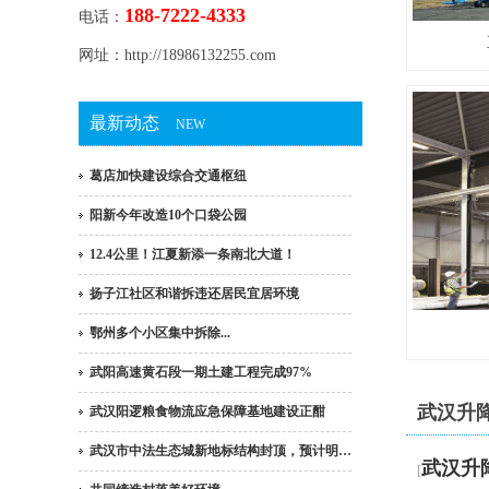
188-7222-4333
电话：
网址：http://18986132255.com
最新动态
NEW
葛店加快建设综合交通枢纽
阳新今年改造10个口袋公园
12.4公里！江夏新添一条南北大道！
扬子江社区和谐拆违还居民宜居环境
鄂州多个小区集中拆除...
武阳高速黄石段一期土建工程完成97%
武汉升
武汉阳逻粮食物流应急保障基地建设正酣
武汉市中法生态城新地标结构封顶，预计明…
武汉升
[