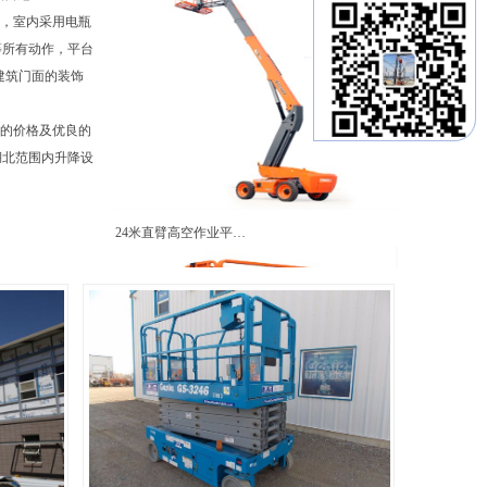
障碍，室内采用电瓶
等所有动作，平台
共建筑门面的装饰
廉的价格及优良的
湖北范围内升降设
24米直臂高空作业平…