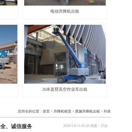
8米升降机出租
电动升降机出租
10米升降机出租
26米直臂高空作业车出租
您所在的位置：
首页
>
升降机租赁
>
恩施升降机出租
> 列表
安全、诚信服务
2020-5-8 11:45:26 浏览：25次