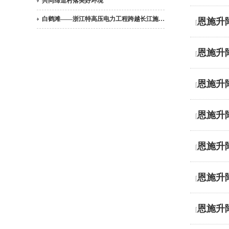
共同缔造村落美好环境
白鹤滩——浙江特高压电力工程跨越长江施…
恩施升
[
恩施升
[
恩施升
[
恩施升
[
恩施升
[
恩施升
[
恩施升
[