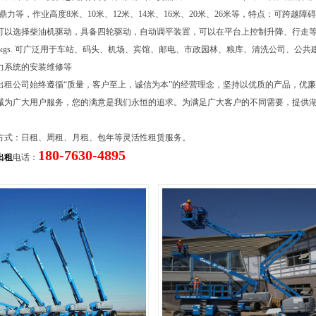
），鼎力等，作业高度8米、10米、12米、14米、16米、20米、26米等，特点：可跨越
可以选择柴油机驱动，具备四轮驱动，自动调平装置，可以在平台上控制升降、行走
454kgs. 可广泛用于车站、码头、机场、宾馆、邮电、市政园林、粮库、清洗公司、公
力系统的安装维修等
出租公司始终遵循“质量，客户至上，诚信为本”的经营理念，坚持以优质的产品，优
诚为广大用户服务，您的满意是我们永恒的追求。为满足广大客户的不同需要，提供
。
方式：日租、周租、月租、包年等灵活性租赁服务。
180-7630-4895
出租
电话：