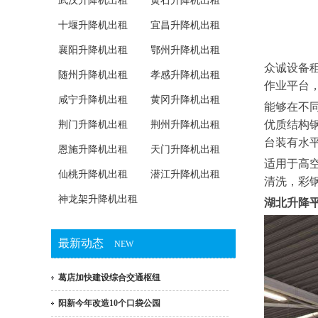
武汉升降机出租
黄石升降机出租
十堰升降机出租
宜昌升降机出租
襄阳升降机出租
鄂州升降机出租
众诚设备
随州升降机出租
孝感升降机出租
作业平台
咸宁升降机出租
黄冈升降机出租
能够在不
优质结构
荆门升降机出租
荆州升降机出租
台装有水
恩施升降机出租
天门升降机出租
适用于高
仙桃升降机出租
潜江升降机出租
清洗，彩
神龙架升降机出租
湖北升降平台
最新动态
NEW
葛店加快建设综合交通枢纽
阳新今年改造10个口袋公园