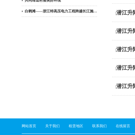
共同缔造村落美好环境
白鹤滩——浙江特高压电力工程跨越长江施…
潜江升
[
潜江升
[
潜江升
[
潜江升
[
潜江升
[
网站首页
关于我们
租赁地区
联系我们
在线留言