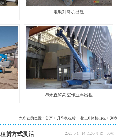
8米升降机出租
电动升降机出租
10米升降机出租
26米直臂高空作业车出租
您所在的位置：
首页
>
升降机租赁
>
潜江升降机出租
> 列表
机租赁方式灵活
2020-5-14 14:11:35 浏览：30次