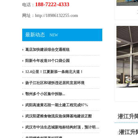
188-7222-4333
电话：
网址：http://18986132255.com
最新动态
NEW
葛店加快建设综合交通枢纽
阳新今年改造10个口袋公园
12.4公里！江夏新添一条南北大道！
扬子江社区和谐拆违还居民宜居环境
鄂州多个小区集中拆除...
武阳高速黄石段一期土建工程完成97%
潜江升
武汉阳逻粮食物流应急保障基地建设正酣
武汉市中法生态城新地标结构封顶，预计明…
潜江升
[