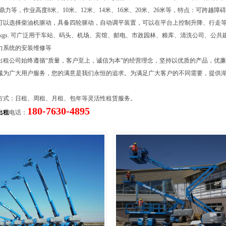
），鼎力等，作业高度8米、10米、12米、14米、16米、20米、26米等，特点：可跨越
可以选择柴油机驱动，具备四轮驱动，自动调平装置，可以在平台上控制升降、行走
454kgs. 可广泛用于车站、码头、机场、宾馆、邮电、市政园林、粮库、清洗公司、公
力系统的安装维修等
出租公司始终遵循“质量，客户至上，诚信为本”的经营理念，坚持以优质的产品，优
诚为广大用户服务，您的满意是我们永恒的追求。为满足广大客户的不同需要，提供
。
方式：日租、周租、月租、包年等灵活性租赁服务。
180-7630-4895
出租
电话：