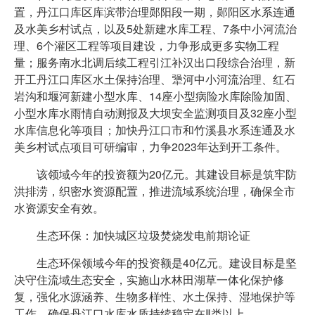
置，丹江口库区库滨带治理郧阳段一期，郧阳区水系连通
及水美乡村试点，以及5处新建水库工程、7条中小河流治
理、6个灌区工程等项目建设，力争形成更多实物工程
量；服务南水北调后续工程引江补汉出口段综合治理，新
开工丹江口库区水土保持治理、犟河中小河流治理、红石
岩沟和堰河新建小型水库、14座小型病险水库除险加固、
小型水库水雨情自动测报及大坝安全监测项目及32座小型
水库信息化等项目；加快丹江口市和竹溪县水系连通及水
美乡村试点项目可研编审，力争2023年达到开工条件。
该领域今年的投资额为20亿元。其建设目标是筑牢防
洪排涝，织密水资源配置，推进流域系统治理，确保全市
水资源安全有效。
生态环保：加快城区垃圾焚烧发电前期论证
生态环保领域今年的投资额是40亿元。建设目标是坚
决守住流域生态安全，实施山水林田湖草一体化保护修
复，强化水源涵养、生物多样性、水土保持、湿地保护等
工作，确保丹江口水库水质持续稳定在Ⅱ类以上。