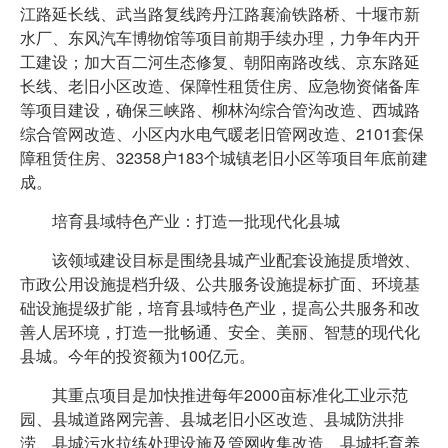
江路延长线、武当路复线跨丹江路襄渝铁路桥、十堰市新
水厂、东风汽车博物馆等项目前期手续办理，力争年内开
工建设；加大百二河生态修复、朝阳南路改线、京东路延
长线、老旧小区改造、保障性租赁住房、应急物资储备库
等项目建设，确保三峡路、柳林沟综合管沟改造、西城路
综合管网改造、小区内水电气暖老旧管网改造、2101套保
障租赁住房、32358户183个城镇老旧小区等项目年底前建
成。
培育县域特色产业：打造一批现代化县城
该领域建设目标是围绕县城产业配套设施提质增效、
市政公用设施提档升级、公共服务设施提标扩面、环境基
础设施提级扩能，培育县域特色产业，提高公共服务和改
善人居环境，打造一批畅通、安全、美丽、智慧的现代化
县城。今年的投资额为100亿元。
其重点项目是加快推进每年2000亩标准化工业示范
园、县城道路网完善、县城老旧小区改造、县城防洪排
涝、县城污水拉练处理设施及管网收集改造、县城托育养