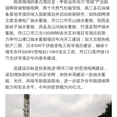
能源领域的重点项目是：争取远景动力“零碳”产业园
源网荷储智能电网、西十天然气长输管线、南三县石油储
备基地等项目纳入国家规划并启动前期研究；加快国网湖
北黄龙滩电厂抽水蓄能、丹江口市官山抽水蓄能、郧西县
陡岭子抽水蓄能、房县吴山沟抽水蓄能、竹溪县鄂坪抽水
蓄能、丹江口市江北1200MW农光互补项目等项目前期，
力争竹山潘口抽水蓄能项目年内开工建设；加大京能热电
联产二期、汉水500千伏输变电工程等项目建设，确保十
堰市东环220kV变电站110kV送出工程、丹江口蒿坪镇10
万光伏等项目年内基本建成。
其建设目标是统筹推进“两环三链”的坚强电网建设，
谋划增加新的油气供应管网，加快布局建设一批抽水蓄
能、光伏、风电等新能源基地，进一步提升全市能源保障
能力和安全水平。今年的投资额为30亿元。