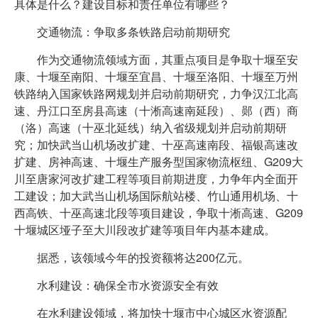
具体是什么？建设目标和责任单位有哪些？
交通物流：争取多条铁路启动前期研究
作为交通物流领域方面，其重点项目是争取十堰至安
康、十堰至南阳、十堰至宜昌、十堰至洛阳、十堰至万州
铁路纳入国家铁路网规划并启动前期研究，力争汉江北高
速、丹江口至房县高速（十淅高速南延段）、郧（西）商
（洛）高速（十巫北延线）纳入省级规划并启动前期研
究；加快武当山机场改扩建、十巫高速南段、福银高速改
扩建、房神高速、十堰生产服务型国家物流枢纽、G209大
川至唐家河改扩建工程等项目前期进度，力争年内全面开
工建设；加大武当山机场国际航站楼、竹山通用机场、十
西高铁、十巫高速北段等项目建设，争取十淅高速、G209
十堰城区垭子至大川段改扩建等项目年内基本建成。
据悉，该领域今年的投资额将达200亿元。
水利建设：确保全市水资源安全有效
在水利建设领域，将加快十堰市中心城区水资源配