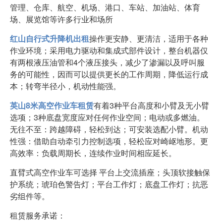
管理、仓库、航空、机场、港口、车站、加油站、体育
场、展览馆等许多行业和场所
红山自行式升降机出租
操作更安静、更清洁，适用于各种
作业环境；采用电力驱动和集成式部件设计，整台机器仅
有两根液压油管和4个液压接头，减少了渗漏以及呼叫服
务的可能性，因而可以提供更长的工作周期，降低运行成
本；转弯半径小，机动性能强。
英山8米高空作业车租赁
有着3种平台高度和小臂及无小臂
选项；3种底盘宽度应对任何作业空间；电动或多燃油。
无往不至：跨越障碍，轻松到达；可安装选配小臂。机动
性强：借助自动牵引力控制选项，轻松应对崎岖地形。更
高效率：负载周期长，连续作业时间相应延长。
直臂式高空作业车可选择 平台上交流插座；头顶软接触保
护系统；琥珀色警告灯；平台工作灯；底盘工作灯；抗恶
劣组件等。
租赁服务承诺：